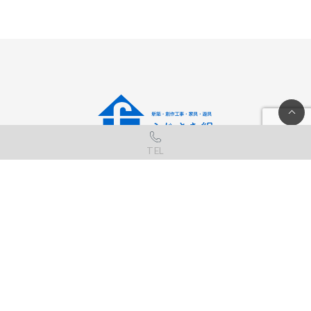
本社
TEL
〒600-8881
京都府京都市下京区西七条掛越町27-10
営業企画オフィス
〒600-8176
京都府京都市下京区北町183-3
烏丸六条ビル601
ホーム
事例
サービス
プロフィール